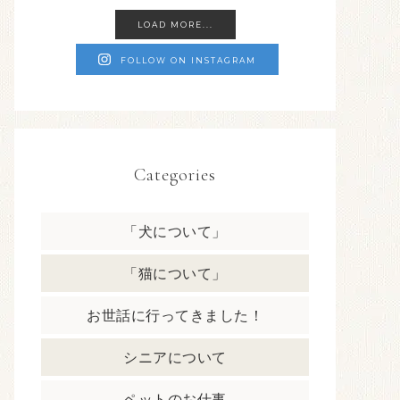
LOAD MORE...
FOLLOW ON INSTAGRAM
Categories
「犬について」