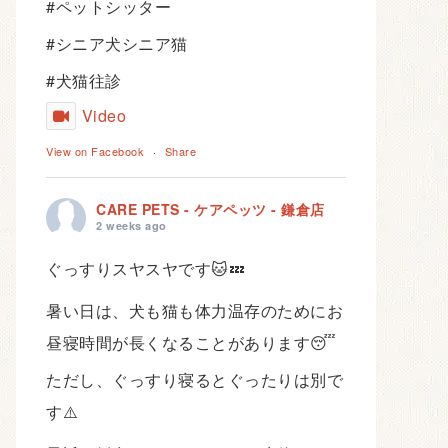
#ペットシッター
#シニア犬シニア猫
#犬猫往診
Video
View on Facebook
·
Share
CARE PETS - ケアペッツ - 鎌倉店
2 weeks ago
ぐっすりスヤスヤです🐱💤
暑い日は、犬も猫も体力温存のためにお
昼寝時間が長くなることがあります😴
ただし、ぐっすり寝るとぐったりは別で
す⚠️