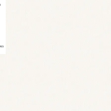
の
RES