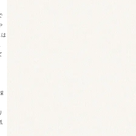
で
や
には
、
て
ま
採
り
紙