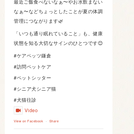
最近ご飯食べないなぁ〜やお水飲まない
なぁ〜などちょっとしたことが夏の体調
管理につながります🌿
「いつも通り眠れていること」も、健康
状態を知る大切なサインのひとつです😊
#ケアペッツ鎌倉
#訪問ペットケア
#ペットシッター
#シニア犬シニア猫
#犬猫往診
Video
View on Facebook
·
Share