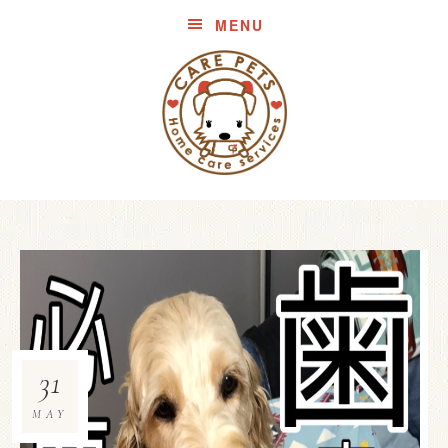
MENU
31
MAY