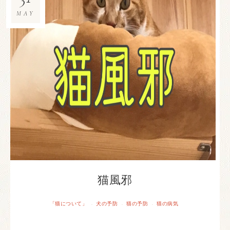
MAY
猫風邪
「猫について」
犬の予防
猫の予防
猫の病気
·
·
·