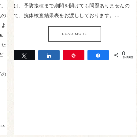
す。
は、予防接種まで期間を開けても問題ありませんの
色の
で、抗体検査結果表をお渡ししております。…
るよ
回
READ MORE
また
ど
0
Tweet
Share
Pin
Share
SHARES
。
どの
RES