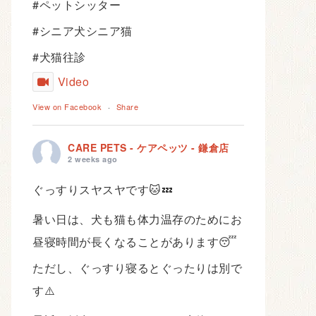
#ペットシッター
#シニア犬シニア猫
#犬猫往診
Video
View on Facebook
·
Share
CARE PETS - ケアペッツ - 鎌倉店
2 weeks ago
ぐっすりスヤスヤです🐱💤
暑い日は、犬も猫も体力温存のためにお
昼寝時間が長くなることがあります😴
ただし、ぐっすり寝るとぐったりは別で
す⚠️