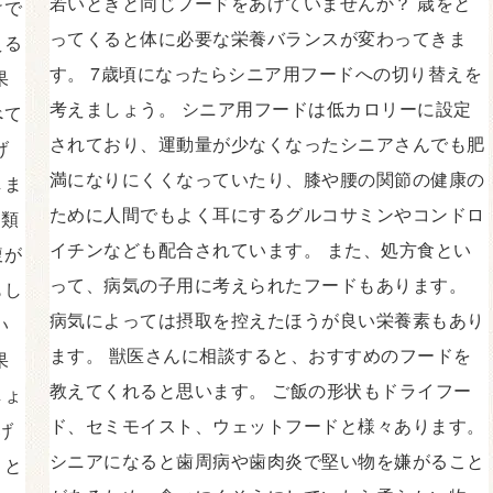
若いときと同じフードをあげていませんか？ 歳をと
けで
ってくると体に必要な栄養バランスが変わってきま
える
す。 7歳頃になったらシニア用フードへの切り替えを
果
考えましょう。 シニア用フードは低カロリーに設定
べて
されており、運動量が少なくなったシニアさんでも肥
げ
満になりにくくなっていたり、膝や腰の関節の健康の
しま
ために人間でもよく耳にするグルコサミンやコンドロ
芋類
イチンなども配合されています。 また、処方食とい
腹が
って、病気の子用に考えられたフードもあります。
もし
病気によっては摂取を控えたほうが良い栄養素もあり
い
ます。 獣医さんに相談すると、おすすめのフードを
果
教えてくれると思います。 ご飯の形状もドライフー
しょ
ド、セミモイスト、ウェットフードと様々あります。
げ
シニアになると歯周病や歯肉炎で堅い物を嫌がること
こと