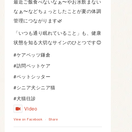
最近ご飯食べないなぁ〜やお水飲まない
なぁ〜などちょっとしたことが夏の体調
管理につながります🌿
「いつも通り眠れていること」も、健康
状態を知る大切なサインのひとつです😊
#ケアペッツ鎌倉
#訪問ペットケア
#ペットシッター
#シニア犬シニア猫
#犬猫往診
Video
View on Facebook
·
Share