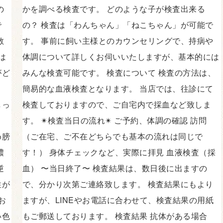
の
かを調べる検査です。 どのような子が検査出来る
で
の？ 検査は「わんちゃん」「ねこちゃん」が可能で
教
す。 事前に飼い主様とのカウンセリングで、持病や
は
体調について詳しくお伺いいたしますが、基本的には
がど
みんな検査可能です。 検査について 検査の方法は、
。
簡易的な血液検査となります。 当店では、往診にて
しっ
検査しておりますので、ご自宅内で採血など致しま
す。 ✴︎検査当日の流れ✴︎ ご予約、体調の確認 訪問
め膀
（ご在宅、ご不在どちらでも基本の流れは同じで
濃
す！） 身体チェックなど、実際に拝見 血液検査（採
逆
血） 〜当日終了〜 検査結果は、数日後に出ますの
性が
で、分かり次第ご連絡致します。 検査結果にもより
お
ますが、LINEやお電話に合わせて、検査結果の用紙
い色
もご郵送しております。 検査結果 抗体がある場合