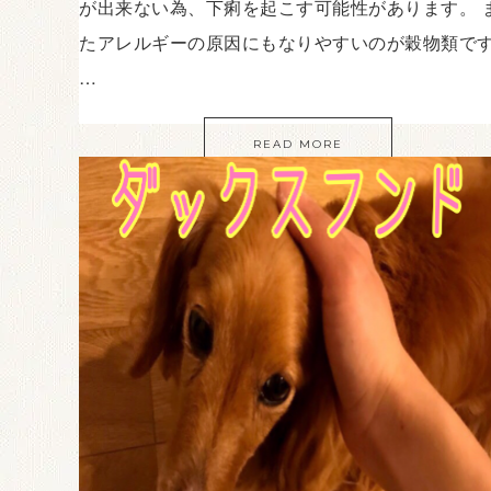
が出来ない為、下痢を起こす可能性があります。 
たアレルギーの原因にもなりやすいのが穀物類で
…
READ MORE
0
Tweet
Share
Pin
Share
SHA