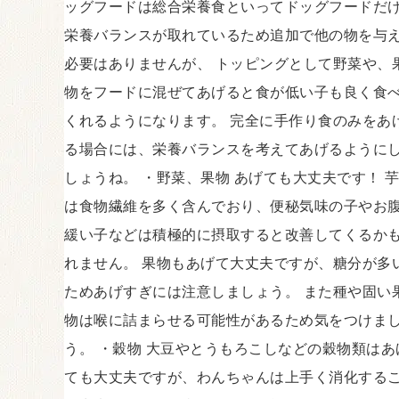
ッグフードは総合栄養食といってドッグフードだ
栄養バランスが取れているため追加で他の物を与
必要はありませんが、 トッピングとして野菜や、
物をフードに混ぜてあげると食が低い子も良く食
くれるようになります。 完全に手作り食のみをあ
る場合には、栄養バランスを考えてあげるように
しょうね。 ・野菜、果物 あげても大丈夫です！ 
は食物繊維を多く含んでおり、便秘気味の子やお
緩い子などは積極的に摂取すると改善してくるか
れません。 果物もあげて大丈夫ですが、糖分が多
ためあげすぎには注意しましょう。 また種や固い
物は喉に詰まらせる可能性があるため気をつけま
う。 ・穀物 大豆やとうもろこしなどの穀物類はあ
ても大丈夫ですが、わんちゃんは上手く消化する