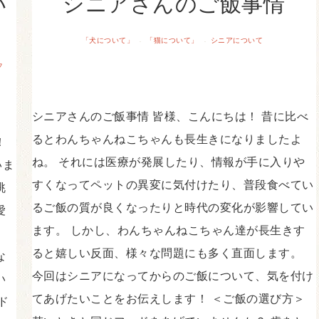
い
シニアさんのご飯事情
「犬について」
「猫について」
シニアについて
·
·
フ
シニアさんのご飯事情 皆様、こんにちは！ 昔に比べ
るとわんちゃんねこちゃんも長生きになりましたよ
！
ね。 それには医療が発展したり、情報が手に入りや
いま
すくなってペットの異変に気付けたり、普段食べてい
眺
るご飯の質が良くなったりと時代の変化が影響してい
愛
ます。 しかし、わんちゃんねこちゃん達が長生きす
ると嬉しい反面、様々な問題にも多く直面します。
な
今回はシニアになってからのご飯について、気を付け
い
てあげたいことをお伝えします！ ＜ご飯の選び方＞
ド